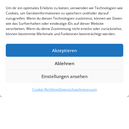
Um dir ein optimales Erlebnis zu bieten, verwenden wir Technologien wie
Cookies, um Geräteinformationen zu speichern und/oder darauf
zuzugreifen. Wenn du diesen Technologien zustimmst, können wir Daten
wie das Surfverhalten oder eindeutige IDs auf dieser Website
verarbeiten. Wenn du deine Zustimmung nicht erteilst oder zurückziehst,
Wir über uns - Barnfeld GbR
können bestimmte Merkmale und Funktionen beeinträchtigt werden.
Über uns
Akzeptieren
Seit mehr als 30 Jahren bedient der Name Barnfeld
Ablehnen
Kunden im Personenverkehr auf der Straße. Seit 2006
sind wir, das sind die Geschwister Petra & Stefan
Einstellungen ansehen
Barnfeld als Gesellschafter der Barnfeld GbR gern Ihr
persönlicher Ansprechpartner in allen Angelegenheiten
Cookie-Richtlinie
Datenschutz
Impressum
rund um das Thema Busanmietung und Busreisen.
Technisch modern aufgestellt möchten wir Sie mit Hilfe
unserer geschulten Mitarbeiter in der Buskategorie u. -
größe Ihrer Wahl, genau Ihren Vorstellungen und