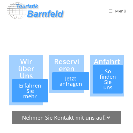
Menü
Wir
Reservi
Anfahrt
über
eren
So
Uns
finden
Jetzt
Sie
anfragen
Erfahren
uns
Sie
mehr
Nehmen Sie Kontakt mit uns auf.